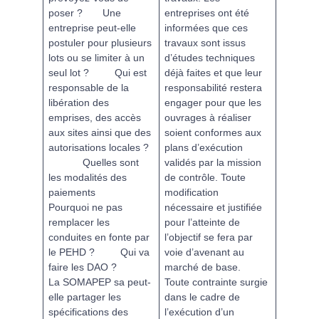
poser ?
Une
entreprises ont été
entreprise peut-elle
informées que ces
postuler pour plusieurs
travaux sont issus
lots ou se limiter à un
d’études techniques
seul lot ?
Qui est
déjà faites et que leur
responsable de la
responsabilité restera
libération des
engager pour que les
emprises, des accès
ouvrages à réaliser
aux sites ainsi que des
soient conformes aux
autorisations locales ?
plans d’exécution
Quelles sont
validés par la mission
les modalités des
de contrôle. Toute
paiements
modification
Pourquoi ne pas
nécessaire et justifiée
remplacer les
pour l’atteinte de
conduites en fonte par
l’objectif se fera par
le PEHD ?
Qui va
voie d’avenant au
faire les DAO ?
marché de base.
La SOMAPEP sa peut-
Toute contrainte surgie
elle partager les
dans le cadre de
spécifications des
l’exécution d’un