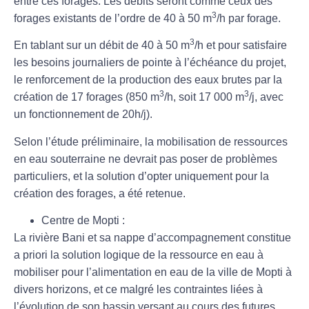
entre ces forages. Les débits seront comme ceux des
3
forages existants de l’ordre de 40 à 50 m
/h par forage.
3
En tablant sur un débit de 40 à 50 m
/h et pour satisfaire
les besoins journaliers de pointe à l’échéance du projet,
le renforcement de la production des eaux brutes par la
3
3
création de
17 forages (
850 m
/h, soit 17 000 m
/j, avec
un fonctionnement de 20h/j)
.
Selon l’étude préliminaire, la mobilisation de ressources
en eau souterraine ne devrait pas poser de problèmes
particuliers, et la solution d’opter uniquement pour la
création des forages, a été retenue.
Centre de Mopti :
La rivière Bani et sa nappe d’accompagnement
constitue
a priori la solution logique de la ressource en eau à
mobiliser pour l’alimentation en eau de la ville de Mopti à
divers horizons, et ce malgré les contraintes liées à
l’évolution de son bassin versant au cours des futures