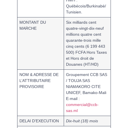
HMH :
Québécois/Burkinabè/
Tunisien.
MONTANT DU
Six milliards cent
MARCHE
quatre-vingt-dix-neuf
millions quatre cent
quarante-trois mille
cinq cents (6 199 443
500) FCFA Hors Taxes
et Hors droit de
Douanes (HT/HD)
NOM & ADRESSE DE
Groupement CCB SAS
L’ATTRIBUTAIRE
/ TOUJA SAS
PROVISOIRE
NIAMAKORO CITE
UNICEF, Bamako-Mali
E-mail :
commercial@ccb-
sas.ml
DELAI D’EXECUTION
Dix-huit (18) mois