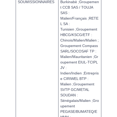
SOUMISSIONNAIRES
Burkinabè ;Groupemen
t CCB SAS / TOUJA
SAS :
Malien/Français ;RETE
L SA :
Tunisien ;Groupement
HBCG/KSCG/ETF :
Chinois/Malien/Malien ;
Groupement Compass
SARL/SOCOSAF TP :
Malien/Mauritanien ;Gr
oupement EIUL-TCIPL
JV :
Indien/Indien ;Entrepris
e CIRIWEL BTP :
Malien ;Groupement
SVTP GC/METAL
SOUDAN :
Sénégalais/Malien ;Gro
upement
PEGASE/BUMATEQ/E