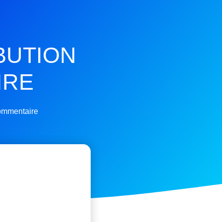
IBUTION
IRE
ommentaire