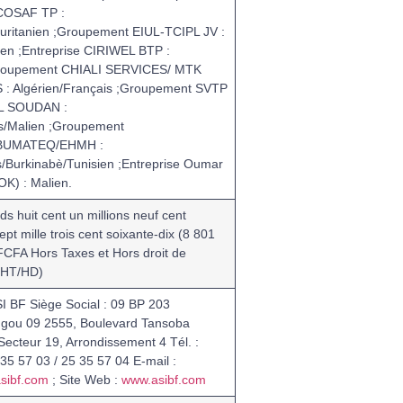
OSAF TP :
uritanien ;Groupement EIUL-TCIPL JV :
ien ;Entreprise CIRIWEL BTP :
Groupement CHIALI SERVICES/ MTK
: Algérien/Français ;Groupement SVTP
L SOUDAN :
s/Malien ;Groupement
BUMATEQ/EHMH :
/Burkinabè/Tunisien ;Entreprise Oumar
OK) : Malien.
rds huit cent un millions neuf cent
ept mille trois cent soixante-dix (8 801
FCFA Hors Taxes et Hors droit de
(HT/HD)
I BF
Siège Social : 09 BP 203
ou 09 2555, Boulevard Tansoba
Secteur 19, Arrondissement 4 Tél. :
35 57 03 / 25 35 57 04 E-mail :
sibf.com
; Site Web :
www.asibf.com