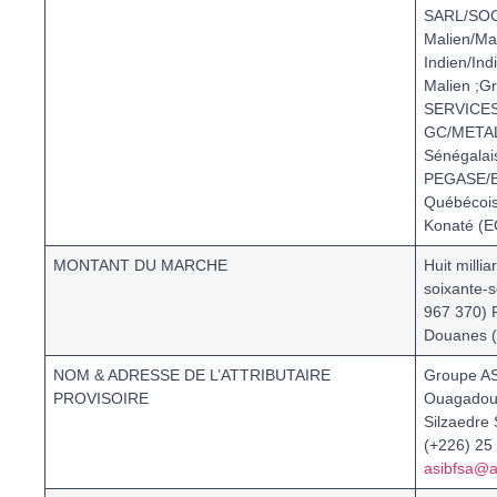
SARL/SOC
Malien/Ma
Indien/Ind
Malien ;
SERVICES 
GC/META
Sénégalai
PEGASE/
Québécois
Konaté (E
MONTANT DU MARCHE
Huit millia
soixante-s
967 370) 
Douanes 
NOM & ADRESSE DE L’ATTRIBUTAIRE
Groupe AS
PROVISOIRE
Ouagadoug
Silzaedre 
(+226) 25 
asibfsa@a