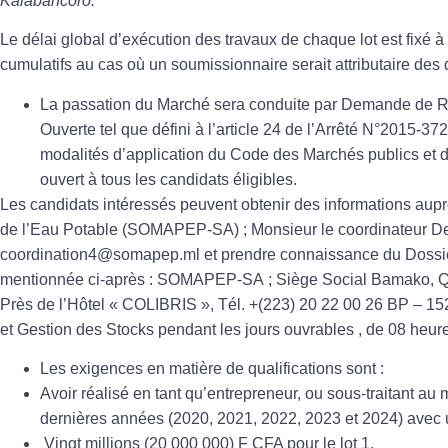
Kalabancoro.
Le délai global d’exécution des travaux de chaque lot est fixé à
cumulatifs au cas où un soumissionnaire serait attributaire des 
La passation du Marché sera conduite par Demande de R
Ouverte tel que défini à l’article 24 de l’Arrêté N°2015-
modalités d’application du Code des Marchés publics et 
ouvert à tous les candidats éligibles.
Les candidats intéressés peuvent obtenir des informations aup
de l’Eau Potable (SOMAPEP-SA) ; Monsieur le coordinateur D
coordination4@somapep.ml et prendre connaissance du Dossier
mentionnée ci-après : SOMAPEP-SA ; Siège Social Bamako, 
Près de l’Hôtel « COLIBRIS », Tél. +(223) 20 22 00 26 BP – 1
et Gestion des Stocks pendant les jours ouvrables , de 08 heur
Les exigences en matière de qualifications sont :
Avoir réalisé en tant qu’entrepreneur, ou sous-traitant a
dernières années (2020, 2021, 2022, 2023 et 2024) avec
Vingt millions (20 000 000) F CFA pour le lot 1,