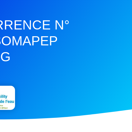
RRENCE N°
/SOMAPEP
DG