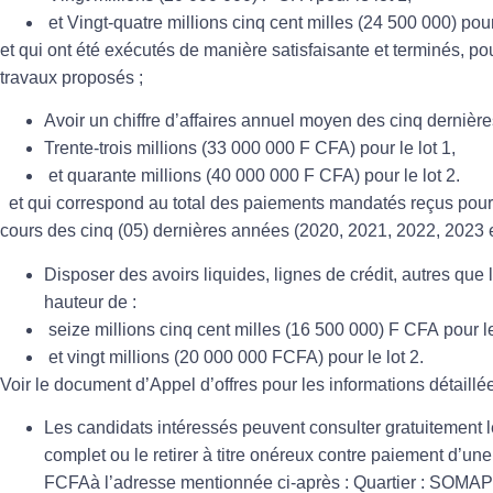
et Vingt-quatre millions cinq cent milles (24 500 000) pour 
et qui ont été exécutés de manière satisfaisante et terminés, pour
travaux proposés ;
Avoir un chiffre d’affaires annuel moyen des cinq dernièr
Trente-trois millions (33 000 000 F CFA) pour le lot 1,
et quarante millions (40 000 000 F CFA) pour le lot 2.
et qui correspond au total des paiements mandatés reçus pou
cours des cinq (05) dernières années (2020, 2021, 2022, 2023 et
Disposer des avoirs liquides, lignes de crédit, autres qu
hauteur de :
seize millions cinq cent milles (16 500 000) F CFA pour le
et vingt millions (20 000 000 FCFA) pour le lot 2.
Voir le document d’Appel d’offres pour les informations détaillé
Les candidats intéressés peuvent consulter gratuitement 
complet ou le retirer à titre onéreux contre paiement d
FCFA
à l’adresse mentionnée ci-après :
Quartier :
SOMAPEP