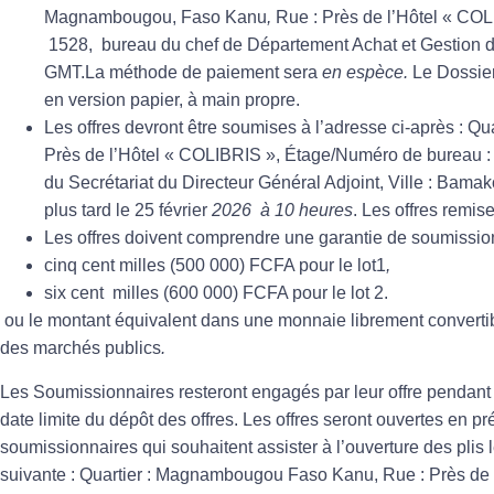
Magnambougou, Faso Kanu
,
Rue
: Près de l’Hôtel « COL
1528, bureau du chef de Département Achat et Gestion d
GMT.La méthode de paiement sera
en espèce.
Le Dossier
en version papier, à main propre.
Les offres devront être soumises à l’adresse ci-après :
Qua
Près de l’Hôtel « COLIBRIS »,
Étage/Numéro de bureau
:
du Secrétariat du Directeur Général Adjoint,
Ville
: Bamak
plus tard le
25 février
2026 à 10 heures
. Les offres remis
Les offres doivent comprendre une garantie de soumission
cinq cent milles (500 000) FCFA pour le lot1
,
six cent milles (600 000) FCFA pour le lot 2.
ou le montant équivalent dans une monnaie librement converti
des marchés publics
.
Les Soumissionnaires resteront engagés par leur offre pendant
date limite du dépôt des offres. Les offres seront ouvertes en 
soumissionnaires qui souhaitent assister à l’ouverture des plis
suivante : Quartier : Magnambougou Faso Kanu, Rue : Près de 