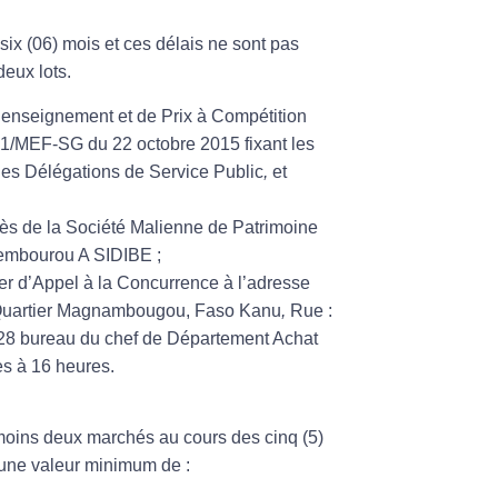
 six (06) mois et ces délais ne sont pas
deux lots.
enseignement et de Prix à Compétition
3721/MEF-SG du 22 octobre 2015 fixant les
des Délégations de Service Public
,
et
rès de la Société Malienne de Patrimoine
embourou A SIDIBE ;
 d’Appel à la Concurrence à l’adresse
Quartier Magnambougou, Faso Kanu
,
Rue
:
528 bureau du chef de Département Achat
es à 16 heures.
u moins deux marchés au cours des cinq (5)
 une valeur minimum de :