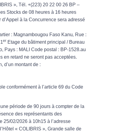
IBRIS », Tél. +(223) 20 22 00 26 BP –
es Stocks de 08 heures à 16 heures
 d’Appel à la Concurrence sera adressé
rtier :
Magnambougou Faso Kanu
,
Rue
:
er
 1
Etage du bâtiment principal / Bureau
o,
Pays
: MALI Code
postal
: BP-1528.au
es en retard ne seront pas acceptées.
, d’un montant de :
ble conformément à l’article 69 du Code
 une période de 90 jours à compter de la
présence des représentants des
 le 25/02/2026 à 10h15 à l’adresse
l’Hôtel « COLIBRIS », Grande salle de