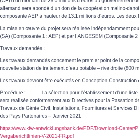
(CF) d’un montant de 28,0 millions d’euros au gouvernement de 
allemand sera abondé d’un don de la coopération malino-danoi
composante AEP à hauteur de 13,1 millions d’euros. Les deux f
La mise en œuvre du projet sera réalisée indépendamment p
(SA) (Composante 1 : AEP) et par l’ANGESEM (Composante 2 
Travaux demandés :
Les travaux demandés concernent le premier point de la compos
nouvelle station de traitement d’eau potable – rive droite (800 m
Les travaux devront être exécutés en Conception-Construction
Procédure :
La sélection pour l’établissement d’une list
sera réalisée conformément aux Directives pour la Passation d
Travaux de Génie Civil, Installations, Fournitures et Services 
des Pays Partenaires – Janvier 2021
https://www.kfw-entwicklungsbank.de/PDF/Download-Center/P
Vergaberichtlinien-V-2021-FR.pdf