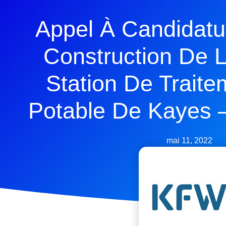
Appel À Candidatu
Construction De 
Station De Trait
Potable De Kayes –
mai 11, 2022