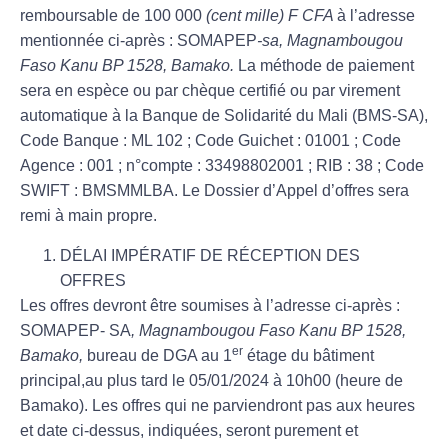
remboursable de 100 000
(cent mille) F CFA
à l’adresse
mentionnée ci-après : SOMAPEP
-sa, Magnambougou
Faso Kanu BP 1528, Bamako.
La méthode de paiement
sera en espèce ou par chèque certifié ou par virement
automatique à la Banque de Solidarité du Mali (BMS-SA),
Code Banque : ML 102 ; Code Guichet : 01001 ; Code
Agence : 001 ; n°compte : 33498802001 ; RIB : 38 ; Code
SWIFT : BMSMMLBA. Le Dossier d’Appel d’offres sera
remi à main propre.
DÉLAI IMPÉRATIF DE RÉCEPTION DES
OFFRES
Les offres devront être soumises à l’adresse ci-après :
SOMAPEP- SA
, Magnambougou Faso Kanu BP 1528,
er
Bamako,
bureau de DGA au 1
étage du bâtiment
principal,au plus tard le 05/01/2024 à 10h00 (heure de
Bamako). Les offres qui ne parviendront pas aux heures
et date ci-dessus, indiquées, seront purement et