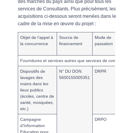
des marchés du pays ainsi que pour tous les
services de Consultants. Plus précisément, les
acquisitions ci-dessous seront menées dans le
cadre de la mise en œuvre du projet :
Objet de l’appel à
Source de
Mode de
Systèm
la concurrence
financement
passation
passati
marché
Fournitures et services autres que services de consultants
Dispositifs de
N° DU DON:
DRPR
Systèm
lavages des
5600155005351
Passati
mains dans les
des Ma
lieux publics
de
(écoles, centre de
l’Empru
santé, mosquées,
(SPME)
etc.)
Campagne
DRPO
SPME
d’Information
Education pour