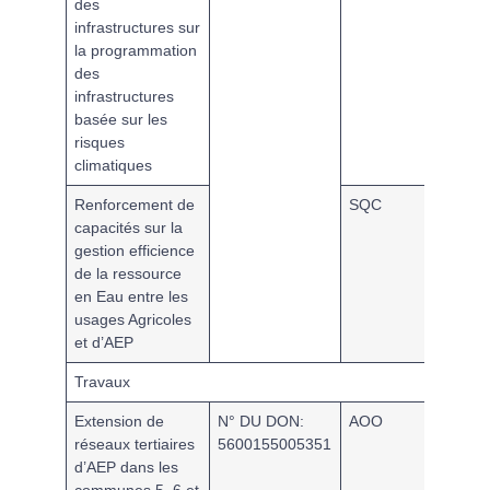
des
infrastructures sur
la programmation
des
infrastructures
basée sur les
risques
climatiques
Renforcement de
SQC
MPAB
capacités sur la
gestion efficience
de la ressource
en Eau entre les
usages Agricoles
et d’AEP
Travaux
Extension de
N° DU DON:
AOO
SPME
réseaux tertiaires
5600155005351
d’AEP dans les
communes 5, 6 et