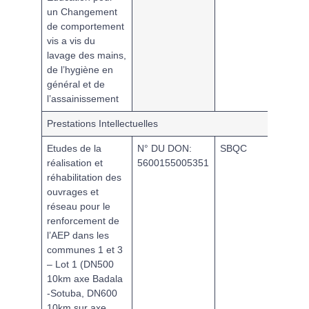
un Changement
de comportement
vis a vis du
lavage des mains,
de l’hygiène en
général et de
l’assainissement
Prestations Intellectuelles
Etudes de la
N° DU DON:
SBQC
Méthode
réalisation et
5600155005351
les
réhabilitation des
Procédu
ouvrages et
d’acquis
réseau pour le
(MPAB)
renforcement de
l’AEP dans les
communes 1 et 3
– Lot 1 (DN500
10km axe Badala
-Sotuba, DN600
10km sur axe